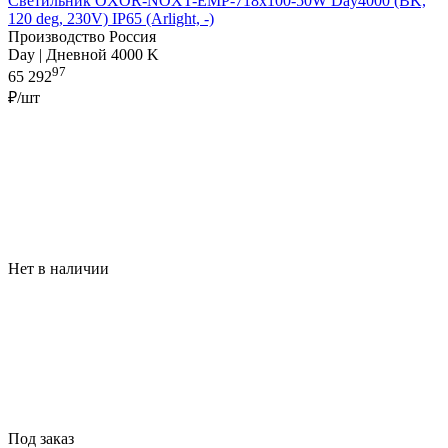
Светильник OXOR-NOXT-EMP-718x100-50W Day4000 (BK,
120 deg, 230V) IP65 (Arlight, -)
Производство Россия
Day | Дневной 4000 K
97
65 292
₽/шт
Нет в наличии
Под заказ