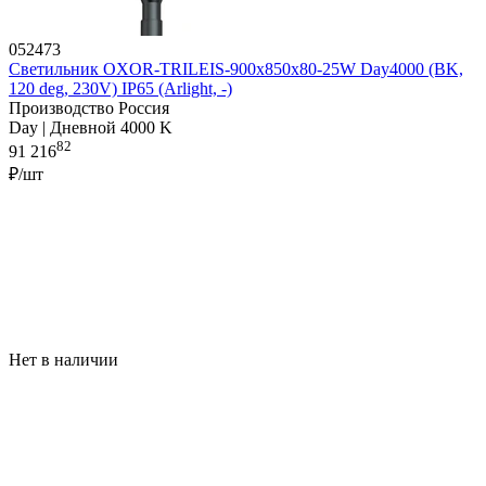
052473
Светильник OXOR-TRILEIS-900x850х80-25W Day4000 (BK,
120 deg, 230V) IP65 (Arlight, -)
Производство Россия
Day | Дневной 4000 K
82
91 216
₽/шт
Нет в наличии