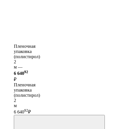
Пленочная
упаковка
(полистирол)
2
м —
92
6 640
₽
Пленочная
упаковка
(полистирол)
2
м
92
6 640
₽