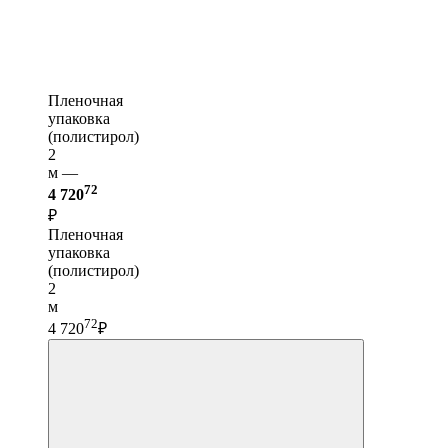
Пленочная
упаковка
(полистирол)
2
м —
72
4 720
₽
Пленочная
упаковка
(полистирол)
2
м
72
4 720
₽