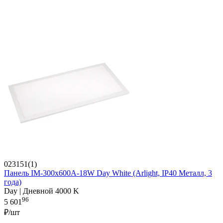
023151(1)
Панель IM-300x600A-18W Day White (Arlight, IP40 Металл, 3
года)
Day | Дневной 4000 K
96
5 601
₽/шт