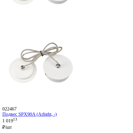
022467
Подвес SPX90A (Arlight, -)
13
1 019
₽/шт