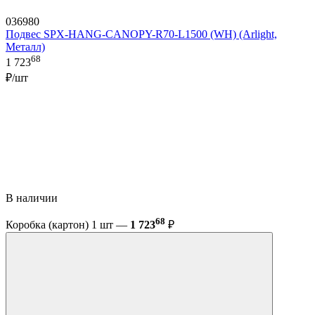
036980
Подвес SPX-HANG-CANOPY-R70-L1500 (WH) (Arlight,
Металл)
68
1 723
₽/шт
В наличии
68
Коробка (картон) 1 шт —
1 723
₽