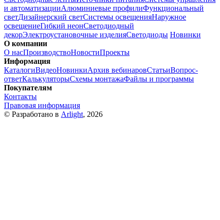
и автоматизации
Алюминиевые профили
Функциональный
свет
Дизайнерский свет
Системы освещения
Наружное
освещение
Гибкий неон
Светодиодный
декор
Электроустановочные изделия
Светодиоды
Новинки
О компании
О нас
Производство
Новости
Проекты
Информация
Каталоги
Видео
Новинки
Архив вебинаров
Статьи
Вопрос-
ответ
Калькуляторы
Схемы монтажа
Файлы и программы
Покупателям
Контакты
Правовая информация
© Разработано в
Arlight
, 2026