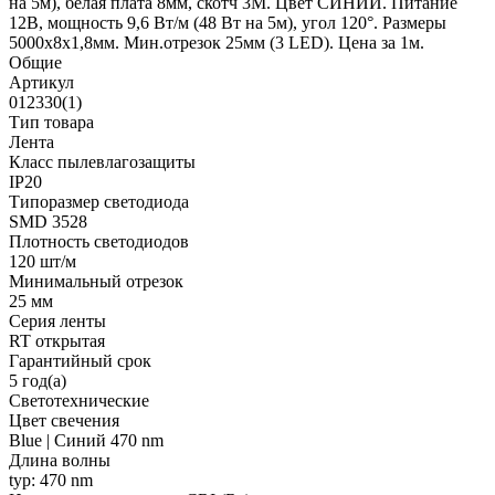
на 5м), белая плата 8мм, скотч 3М. Цвет СИНИЙ. Питание
12В, мощность 9,6 Вт/м (48 Вт на 5м), угол 120°. Размеры
5000х8х1,8мм. Мин.отрезок 25мм (3 LED). Цена за 1м.
Общие
Артикул
012330(1)
Тип товара
Лента
Класс пылевлагозащиты
IP20
Типоразмер светодиода
SMD 3528
Плотность светодиодов
120 шт/м
Минимальный отрезок
25 мм
Серия ленты
RT открытая
Гарантийный срок
5 год(а)
Светотехнические
Цвет свечения
Blue | Синий 470 nm
Длина волны
typ: 470 nm