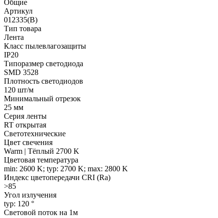
Общие
Артикул
012335(B)
Тип товара
Лента
Класс пылевлагозащиты
IP20
Типоразмер светодиода
SMD 3528
Плотность светодиодов
120 шт/м
Минимальный отрезок
25 мм
Серия ленты
RT открытая
Светотехнические
Цвет свечения
Warm | Тёплый 2700 K
Цветовая температура
min: 2600 K; typ: 2700 K; max: 2800 K
Индекс цветопередачи CRI (Ra)
>85
Угол излучения
typ: 120 °
Световой поток на 1м