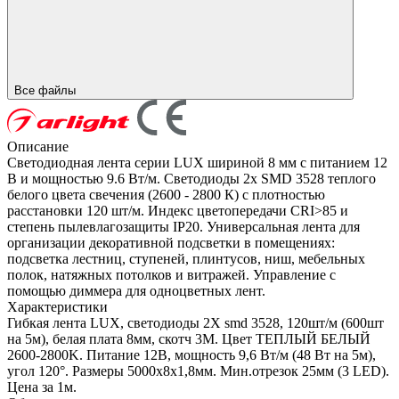
Все файлы
Описание
Светодиодная лента серии LUX шириной 8 мм с питанием 12
В и мощностью 9.6 Вт/м. Светодиоды 2x SMD 3528 теплого
белого цвета свечения (2600 - 2800 К) с плотностью
расстановки 120 шт/м. Индекс цветопередачи CRI>85 и
степень пылевлагозащиты IP20. Универсальная лента для
организации декоративной подсветки в помещениях:
подсветка лестниц, ступеней, плинтусов, ниш, мебельных
полок, натяжных потолков и витражей. Управление с
помощью диммера для одноцветных лент.
Характеристики
Гибкая лента LUX, светодиоды 2Х smd 3528, 120шт/м (600шт
на 5м), белая плата 8мм, скотч 3М. Цвет ТЕПЛЫЙ БЕЛЫЙ
2600-2800K. Питание 12В, мощность 9,6 Вт/м (48 Вт на 5м),
угол 120°. Размеры 5000х8х1,8мм. Мин.отрезок 25мм (3 LED).
Цена за 1м.