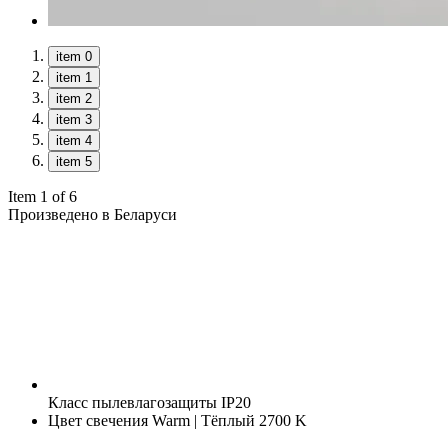
item 0
item 1
item 2
item 3
item 4
item 5
Item 1 of 6
Произведено в Беларуси
Класс пылевлагозащиты
IP20
Цвет свечения
Warm | Тёплый 2700 K