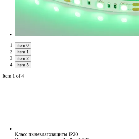
item 0
item 1
item 2
item 3
Item 1 of 4
Класс пылевлагозащиты
IP20