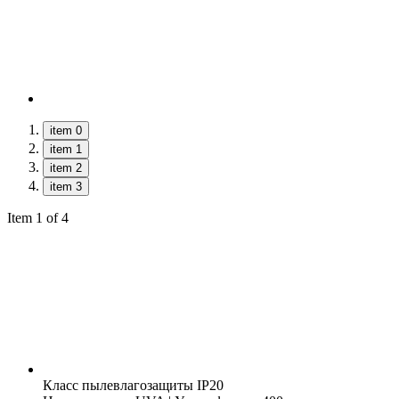
item 0
item 1
item 2
item 3
Item 1 of 4
Класс пылевлагозащиты
IP20