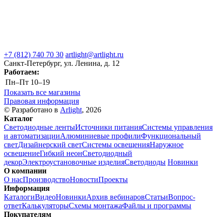
+7 (812) 740 70 30
artlight@artlight.ru
Санкт-Петербург, ул. Ленина, д. 12
Работаем:
Пн–Пт
10–19
Показать все магазины
Правовая информация
© Разработано в
Arlight
, 2026
Каталог
Светодиодные ленты
Источники питания
Системы управления
и автоматизации
Алюминиевые профили
Функциональный
свет
Дизайнерский свет
Системы освещения
Наружное
освещение
Гибкий неон
Светодиодный
декор
Электроустановочные изделия
Светодиоды
Новинки
О компании
О нас
Производство
Новости
Проекты
Информация
Каталоги
Видео
Новинки
Архив вебинаров
Статьи
Вопрос-
ответ
Калькуляторы
Схемы монтажа
Файлы и программы
Покупателям