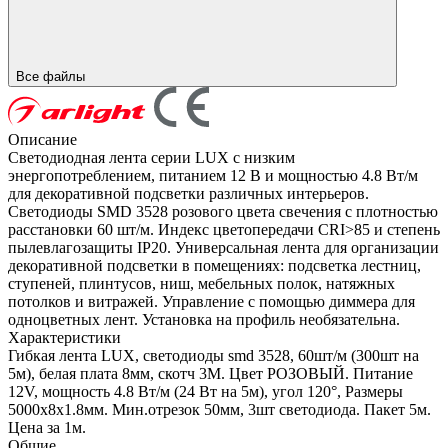
Все файлы
Описание
Светодиодная лента серии LUX с низким
энергопотреблением, питанием 12 В и мощностью 4.8 Вт/м
для декоративной подсветки различных интерьеров.
Светодиоды SMD 3528 розового цвета свечения с плотностью
расстановки 60 шт/м. Индекс цветопередачи CRI>85 и степень
пылевлагозащиты IP20. Универсальная лента для организации
декоративной подсветки в помещениях: подсветка лестниц,
ступеней, плинтусов, ниш, мебельных полок, натяжных
потолков и витражей. Управление с помощью диммера для
одноцветных лент. Установка на профиль необязательна.
Характеристики
Гибкая лента LUX, светодиоды smd 3528, 60шт/м (300шт на
5м), белая плата 8мм, скотч 3М. Цвет РОЗОВЫЙ. Питание
12V, мощность 4.8 Вт/м (24 Вт на 5м), угол 120°, Размеры
5000х8x1.8мм. Мин.отрезок 50мм, 3шт светодиода. Пакет 5м.
Цена за 1м.
Общие