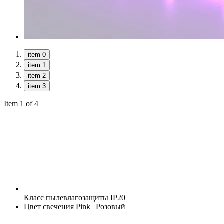
item 0
item 1
item 2
item 3
Item 1 of 4
Класс пылевлагозащиты
IP20
Цвет свечения
Pink | Розовый