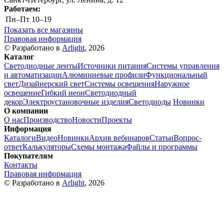
Работаем:
Пн–Пт
10–19
Показать все магазины
Правовая информация
© Разработано в
Arlight
, 2026
Каталог
Светодиодные ленты
Источники питания
Системы управления
и автоматизации
Алюминиевые профили
Функциональный
свет
Дизайнерский свет
Системы освещения
Наружное
освещение
Гибкий неон
Светодиодный
декор
Электроустановочные изделия
Светодиоды
Новинки
О компании
О нас
Производство
Новости
Проекты
Информация
Каталоги
Видео
Новинки
Архив вебинаров
Статьи
Вопрос-
ответ
Калькуляторы
Схемы монтажа
Файлы и программы
Покупателям
Контакты
Правовая информация
© Разработано в
Arlight
, 2026