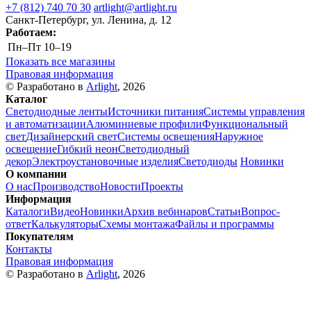
+7 (812) 740 70 30
artlight@artlight.ru
Санкт-Петербург, ул. Ленина, д. 12
Работаем:
Пн–Пт
10–19
Показать все магазины
Правовая информация
© Разработано в
Arlight
, 2026
Каталог
Светодиодные ленты
Источники питания
Системы управления
и автоматизации
Алюминиевые профили
Функциональный
свет
Дизайнерский свет
Системы освещения
Наружное
освещение
Гибкий неон
Светодиодный
декор
Электроустановочные изделия
Светодиоды
Новинки
О компании
О нас
Производство
Новости
Проекты
Информация
Каталоги
Видео
Новинки
Архив вебинаров
Статьи
Вопрос-
ответ
Калькуляторы
Схемы монтажа
Файлы и программы
Покупателям
Контакты
Правовая информация
© Разработано в
Arlight
, 2026