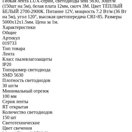
Гибкая лента LUX-серии, светодиоды smd 5630, 30шт/м
(150шт на 5м), белая плата 12мм, скотч 3М. Цвет ТЁПЛЫЙ
БЕЛЫЙ 2700-2900К. Питание 12V, мощность 7.2 Вт/м (36 Вт
на 5м), угол 120°, высокая цветопередача CRI>85. Размеры
5000х12х1.5мм. Цена за 1м.
Характеристики
Общие
Артикул
019733
Тип товара
Лента
Класс пылевлагозащиты
IP20
Типоразмер светодиода
SMD 5630
Плотность светодиодов
30 шт/м
Минимальный отрезок
100 мм
Серия ленты
RT открытая
Количество светодиодов
150 шт
Светотехнические
Цвет свечения