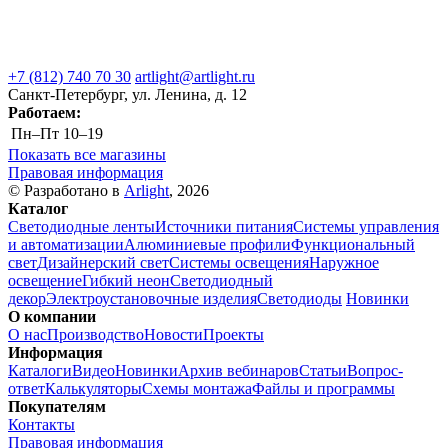
+7 (812) 740 70 30
artlight@artlight.ru
Санкт-Петербург, ул. Ленина, д. 12
Работаем:
Пн–Пт
10–19
Показать все магазины
Правовая информация
© Разработано в
Arlight
, 2026
Каталог
Светодиодные ленты
Источники питания
Системы управления
и автоматизации
Алюминиевые профили
Функциональный
свет
Дизайнерский свет
Системы освещения
Наружное
освещение
Гибкий неон
Светодиодный
декор
Электроустановочные изделия
Светодиоды
Новинки
О компании
О нас
Производство
Новости
Проекты
Информация
Каталоги
Видео
Новинки
Архив вебинаров
Статьи
Вопрос-
ответ
Калькуляторы
Схемы монтажа
Файлы и программы
Покупателям
Контакты
Правовая информация