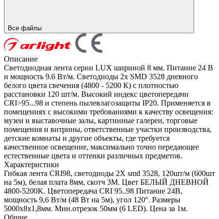
Все файлы
Описание
Светодиодная лента серии LUX шириной 8 мм. Питание 24 В
и мощность 9.6 Вт/м. Светодиоды 2x SMD 3528 дневного
белого цвета свечения (4800 - 5200 К) с плотностью
расстановки 120 шт/м. Высокий индекс цветопередачи
CRI>95...98 и степень пылевлагозащиты IP20. Применяется в
помещениях с высокими требованиями к качеству освещения:
музеи и выставочные залы, картинные галереи, торговые
помещения и витрины, ответственные участки производства,
детские комнаты и другие объекты, где требуется
качественное освещение, максимально точно передающее
естественные цвета и оттенки различных предметов.
Характеристики
Гибкая лента CRI98, светодиоды 2X smd 3528, 120шт/м (600шт
на 5м), белая плата 8мм, скотч 3М. Цвет БЕЛЫЙ ДНЕВНОЙ
4800-5200K. Цветопередача CRI 95..98 Питание 24В,
мощность 9,6 Вт/м (48 Вт на 5м), угол 120°. Размеры
5000х8х1,8мм. Мин.отрезок 50мм (6 LED). Цена за 1м.
Общие