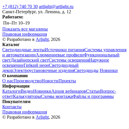
+7 (812) 740 70 30
artlight@artlight.ru
Санкт-Петербург, ул. Ленина, д. 12
Работаем:
Пн–Пт
10–19
Показать все магазины
Правовая информация
© Разработано в
Arlight
, 2026
Каталог
Светодиодные ленты
Источники питания
Системы управления
и автоматизации
Алюминиевые профили
Функциональный
свет
Дизайнерский свет
Системы освещения
Наружное
освещение
Гибкий неон
Светодиодный
декор
Электроустановочные изделия
Светодиоды
Новинки
О компании
О нас
Производство
Новости
Проекты
Информация
Каталоги
Видео
Новинки
Архив вебинаров
Статьи
Вопрос-
ответ
Калькуляторы
Схемы монтажа
Файлы и программы
Покупателям
Контакты
Правовая информация
© Разработано в
Arlight
, 2026