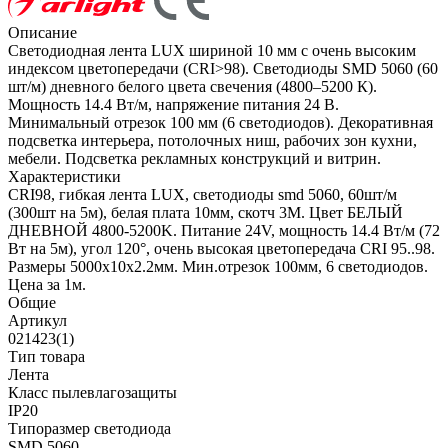
Описание
Светодиодная лента LUX шириной 10 мм с очень высоким
индексом цветопередачи (CRI>98). Светодиоды SMD 5060 (60
шт/м) дневного белого цвета свечения (4800–5200 К).
Мощность 14.4 Вт/м, напряжение питания 24 В.
Минимальный отрезок 100 мм (6 светодиодов). Декоративная
подсветка интерьера, потолочных ниш, рабочих зон кухни,
мебели. Подсветка рекламных конструкций и витрин.
Характеристики
CRI98, гибкая лента LUX, светодиоды smd 5060, 60шт/м
(300шт на 5м), белая плата 10мм, скотч 3М. Цвет БЕЛЫЙ
ДНЕВНОЙ 4800-5200K. Питание 24V, мощность 14.4 Вт/м (72
Вт на 5м), угол 120°, очень высокая цветопередача CRI 95..98.
Размеры 5000х10x2.2мм. Мин.отрезок 100мм, 6 светодиодов.
Цена за 1м.
Общие
Артикул
021423(1)
Тип товара
Лента
Класс пылевлагозащиты
IP20
Типоразмер светодиода
SMD 5060