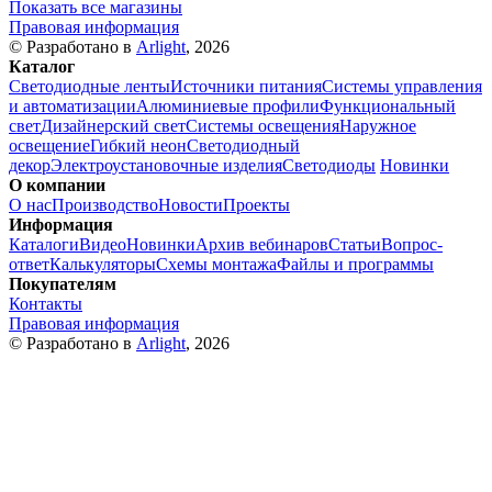
Показать все магазины
Правовая информация
© Разработано в
Arlight
, 2026
Каталог
Светодиодные ленты
Источники питания
Системы управления
и автоматизации
Алюминиевые профили
Функциональный
свет
Дизайнерский свет
Системы освещения
Наружное
освещение
Гибкий неон
Светодиодный
декор
Электроустановочные изделия
Светодиоды
Новинки
О компании
О нас
Производство
Новости
Проекты
Информация
Каталоги
Видео
Новинки
Архив вебинаров
Статьи
Вопрос-
ответ
Калькуляторы
Схемы монтажа
Файлы и программы
Покупателям
Контакты
Правовая информация
© Разработано в
Arlight
, 2026