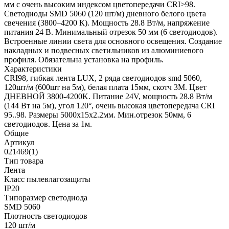
мм с очень высоким индексом цветопередачи CRI>98.
Светодиоды SMD 5060 (120 шт/м) дневного белого цвета
свечения (3800–4200 К). Мощность 28.8 Вт/м, напряжение
питания 24 В. Минимальный отрезок 50 мм (6 светодиодов).
Встроенные линии света для основного освещения. Создание
накладных и подвесных светильников из алюминиевого
профиля. Обязательна установка на профиль.
Характеристики
CRI98, гибкая лента LUX, 2 ряда светодиодов smd 5060,
120шт/м (600шт на 5м), белая плата 15мм, скотч 3М. Цвет
ДНЕВНОЙ 3800-4200K. Питание 24V, мощность 28.8 Вт/м
(144 Вт на 5м), угол 120°, очень высокая цветопередача CRI
95..98. Размеры 5000х15х2.2мм. Мин.отрезок 50мм, 6
светодиодов. Цена за 1м.
Общие
Артикул
021469(1)
Тип товара
Лента
Класс пылевлагозащиты
IP20
Типоразмер светодиода
SMD 5060
Плотность светодиодов
120 шт/м