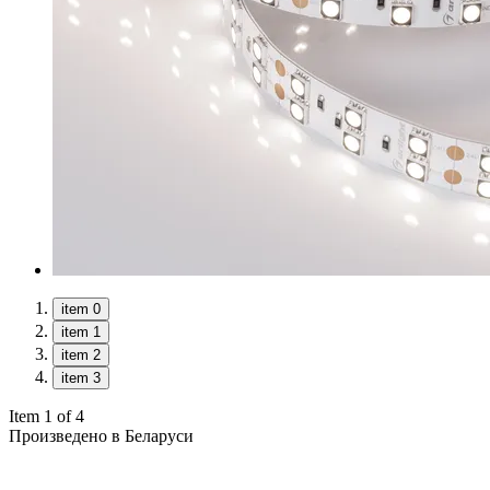
item 0
item 1
item 2
item 3
Item 1 of 4
Произведено в Беларуси