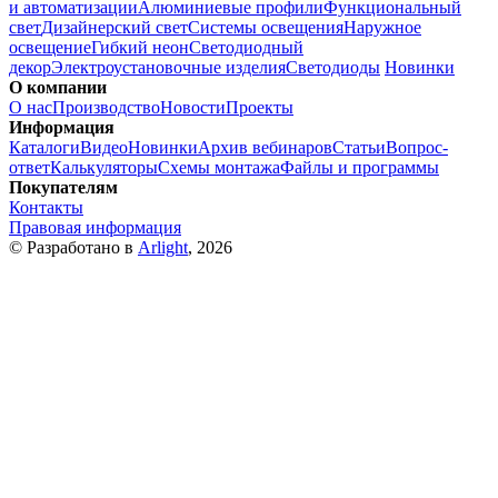
и автоматизации
Алюминиевые профили
Функциональный
свет
Дизайнерский свет
Системы освещения
Наружное
освещение
Гибкий неон
Светодиодный
декор
Электроустановочные изделия
Светодиоды
Новинки
О компании
О нас
Производство
Новости
Проекты
Информация
Каталоги
Видео
Новинки
Архив вебинаров
Статьи
Вопрос-
ответ
Калькуляторы
Схемы монтажа
Файлы и программы
Покупателям
Контакты
Правовая информация
© Разработано в
Arlight
, 2026