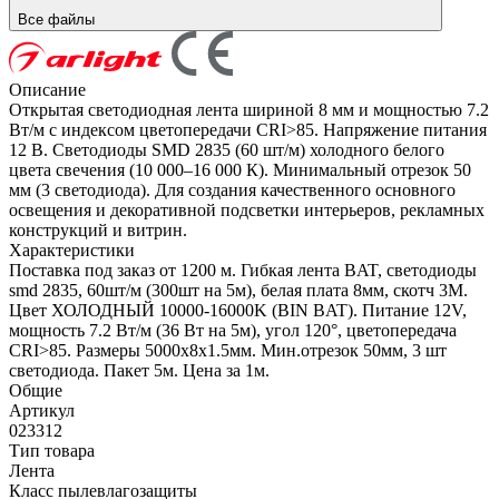
Все файлы
Описание
Открытая светодиодная лента шириной 8 мм и мощностью 7.2
Вт/м с индексом цветопередачи CRI>85. Напряжение питания
12 В. Светодиоды SMD 2835 (60 шт/м) холодного белого
цвета свечения (10 000–16 000 К). Минимальный отрезок 50
мм (3 светодиода). Для создания качественного основного
освещения и декоративной подсветки интерьеров, рекламных
конструкций и витрин.
Характеристики
Поставка под заказ от 1200 м. Гибкая лента BAT, светодиоды
smd 2835, 60шт/м (300шт на 5м), белая плата 8мм, скотч 3М.
Цвет ХОЛОДНЫЙ 10000-16000K (BIN BAT). Питание 12V,
мощность 7.2 Вт/м (36 Вт на 5м), угол 120°, цветопередача
CRI>85. Размеры 5000х8x1.5мм. Мин.отрезок 50мм, 3 шт
светодиода. Пакет 5м. Цена за 1м.
Общие
Артикул
023312
Тип товара
Лента
Класс пылевлагозащиты