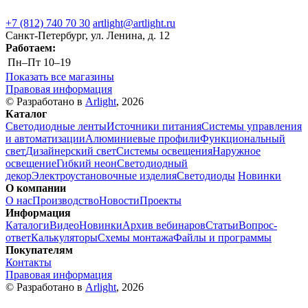
+7 (812) 740 70 30
artlight@artlight.ru
Санкт-Петербург, ул. Ленина, д. 12
Работаем:
Пн–Пт
10–19
Показать все магазины
Правовая информация
© Разработано в
Arlight
, 2026
Каталог
Светодиодные ленты
Источники питания
Системы управления
и автоматизации
Алюминиевые профили
Функциональный
свет
Дизайнерский свет
Системы освещения
Наружное
освещение
Гибкий неон
Светодиодный
декор
Электроустановочные изделия
Светодиоды
Новинки
О компании
О нас
Производство
Новости
Проекты
Информация
Каталоги
Видео
Новинки
Архив вебинаров
Статьи
Вопрос-
ответ
Калькуляторы
Схемы монтажа
Файлы и программы
Покупателям
Контакты
Правовая информация
© Разработано в
Arlight
, 2026