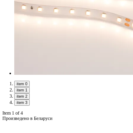
item 0
item 1
item 2
item 3
Item 1 of 4
Произведено в Беларуси