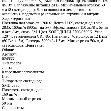
свечения (7700–9600 К). Высокая световая эффективность 150
лм/Вт. Напряжение питания 24 В. Минимальный отрезок 50
мм (8 светодиодов). Для основного и декоративного
освещения, подсветки рекламных конструкций и витрин.
Характеристики
Поставка под заказ от 1200 м. Лента LUX, светодиоды smd
2835, 160шт/м (800шт на 5м). Эффективность 150 лм/Вт, белая
плата 8мм, скотч 3М. Цвет ХОЛОДНЫЙ 7700-9600K. Угол
120°, цветопередача CRI>85. Питание 24V, мощность 12 Вт/м
(60 Вт на 5м). Размеры 5000х8х1.5мм. Мин.отрезок 50мм, 8
светодиодов. Цена за 1м.
Общие
Артикул
024533
Тип товара
Лента
Класс пылевлагозащиты
IP20
Типоразмер светодиода
SMD 2835
Плотность светодиодов
160 шт/м
Минимальный отрезок
50 мм
Серия ленты