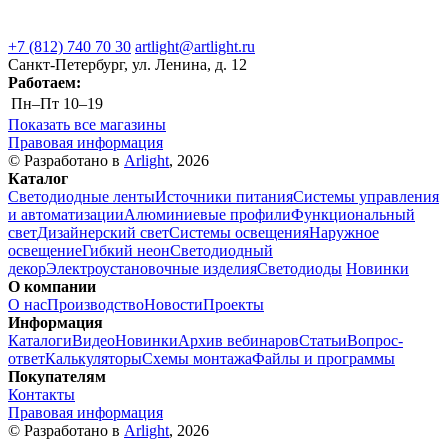
+7 (812) 740 70 30
artlight@artlight.ru
Санкт-Петербург, ул. Ленина, д. 12
Работаем:
Пн–Пт
10–19
Показать все магазины
Правовая информация
© Разработано в
Arlight
, 2026
Каталог
Светодиодные ленты
Источники питания
Системы управления
и автоматизации
Алюминиевые профили
Функциональный
свет
Дизайнерский свет
Системы освещения
Наружное
освещение
Гибкий неон
Светодиодный
декор
Электроустановочные изделия
Светодиоды
Новинки
О компании
О нас
Производство
Новости
Проекты
Информация
Каталоги
Видео
Новинки
Архив вебинаров
Статьи
Вопрос-
ответ
Калькуляторы
Схемы монтажа
Файлы и программы
Покупателям
Контакты
Правовая информация
© Разработано в
Arlight
, 2026