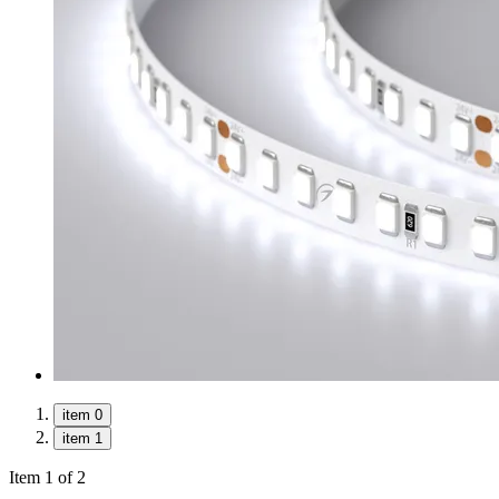
item 0
item 1
Item 1 of 2