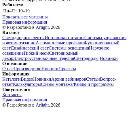
Работаем:
Пн–Пт
10–19
Показать все магазины
Правовая информация
© Разработано в
Arlight
, 2026
Каталог
Светодиодные ленты
Источники питания
Системы управления
и автоматизации
Алюминиевые профили
Функциональный
свет
Дизайнерский свет
Системы освещения
Наружное
освещение
Гибкий неон
Светодиодный
декор
Электроустановочные изделия
Светодиоды
Новинки
О компании
О нас
Производство
Новости
Проекты
Информация
Каталоги
Видео
Новинки
Архив вебинаров
Статьи
Вопрос-
ответ
Калькуляторы
Схемы монтажа
Файлы и программы
Покупателям
Контакты
Правовая информация
© Разработано в
Arlight
, 2026