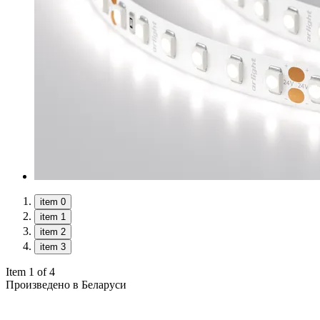
item 0
item 1
item 2
item 3
Item 1 of 4
Произведено в Беларуси