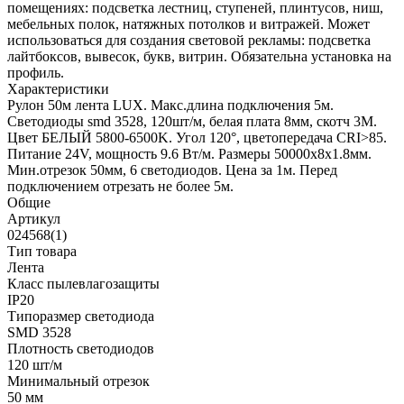
помещениях: подсветка лестниц, ступеней, плинтусов, ниш,
мебельных полок, натяжных потолков и витражей. Может
использоваться для создания световой рекламы: подсветка
лайтбоксов, вывесок, букв, витрин. Обязательна установка на
профиль.
Характеристики
Рулон 50м лента LUX. Макс.длина подключения 5м.
Светодиоды smd 3528, 120шт/м, белая плата 8мм, скотч 3М.
Цвет БЕЛЫЙ 5800-6500K. Угол 120°, цветопередача CRI>85.
Питание 24V, мощность 9.6 Вт/м. Размеры 50000х8х1.8мм.
Мин.отрезок 50мм, 6 светодиодов. Цена за 1м. Перед
подключением отрезать не более 5м.
Общие
Артикул
024568(1)
Тип товара
Лента
Класс пылевлагозащиты
IP20
Типоразмер светодиода
SMD 3528
Плотность светодиодов
120 шт/м
Минимальный отрезок
50 мм