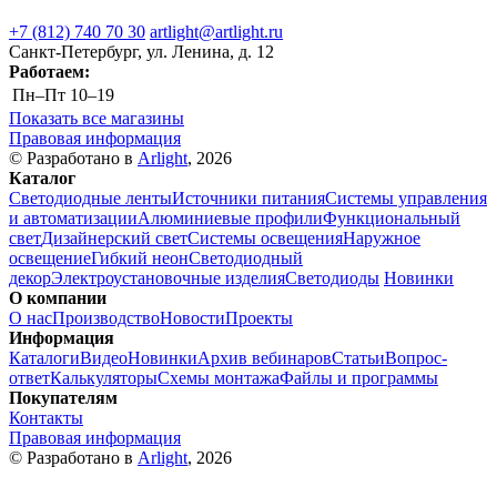
+7 (812) 740 70 30
artlight@artlight.ru
Санкт-Петербург, ул. Ленина, д. 12
Работаем:
Пн–Пт
10–19
Показать все магазины
Правовая информация
© Разработано в
Arlight
, 2026
Каталог
Светодиодные ленты
Источники питания
Системы управления
и автоматизации
Алюминиевые профили
Функциональный
свет
Дизайнерский свет
Системы освещения
Наружное
освещение
Гибкий неон
Светодиодный
декор
Электроустановочные изделия
Светодиоды
Новинки
О компании
О нас
Производство
Новости
Проекты
Информация
Каталоги
Видео
Новинки
Архив вебинаров
Статьи
Вопрос-
ответ
Калькуляторы
Схемы монтажа
Файлы и программы
Покупателям
Контакты
Правовая информация
© Разработано в
Arlight
, 2026