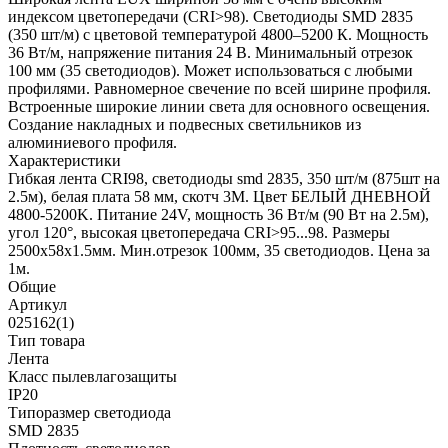
индексом цветопередачи (CRI>98). Светодиоды SMD 2835
(350 шт/м) с цветовой температурой 4800–5200 К. Мощность
36 Вт/м, напряжение питания 24 В. Минимальный отрезок
100 мм (35 светодиодов). Может использоваться с любыми
профилями. Равномерное свечение по всей ширине профиля.
Встроенные широкие линии света для основного освещения.
Создание накладных и подвесных светильников из
алюминиевого профиля.
Характеристики
Гибкая лента CRI98, светодиоды smd 2835, 350 шт/м (875шт на
2.5м), белая плата 58 мм, скотч 3М. Цвет БЕЛЫЙ ДНЕВНОЙ
4800-5200K. Питание 24V, мощность 36 Вт/м (90 Вт на 2.5м),
угол 120°, высокая цветопередача CRI>95...98. Размеры
2500х58x1.5мм. Мин.отрезок 100мм, 35 светодиодов. Цена за
1м.
Общие
Артикул
025162(1)
Тип товара
Лента
Класс пылевлагозащиты
IP20
Типоразмер светодиода
SMD 2835