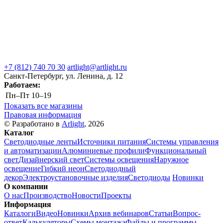
+7 (812) 740 70 30
artlight@artlight.ru
Санкт-Петербург, ул. Ленина, д. 12
Работаем:
Пн–Пт
10–19
Показать все магазины
Правовая информация
© Разработано в
Arlight
, 2026
Каталог
Светодиодные ленты
Источники питания
Системы управления
и автоматизации
Алюминиевые профили
Функциональный
свет
Дизайнерский свет
Системы освещения
Наружное
освещение
Гибкий неон
Светодиодный
декор
Электроустановочные изделия
Светодиоды
Новинки
О компании
О нас
Производство
Новости
Проекты
Информация
Каталоги
Видео
Новинки
Архив вебинаров
Статьи
Вопрос-
ответ
Калькуляторы
Схемы монтажа
Файлы и программы