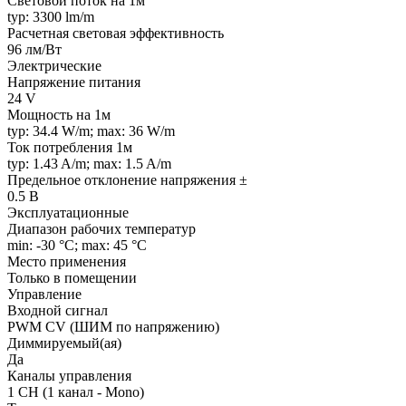
Световой поток на 1м
typ: 3300 lm/m
Расчетная световая эффективность
96 лм/Вт
Электрические
Напряжение питания
24 V
Мощность на 1м
typ: 34.4 W/m; max: 36 W/m
Ток потребления 1м
typ: 1.43 A/m; max: 1.5 A/m
Предельное отклонение напряжения ±
0.5 В
Эксплуатационные
Диапазон рабочих температур
min: -30 °C; max: 45 °C
Место применения
Только в помещении
Управление
Входной сигнал
PWM СV (ШИМ по напряжению)
Диммируемый(ая)
Да
Каналы управления
1 CH (1 канал - Mono)