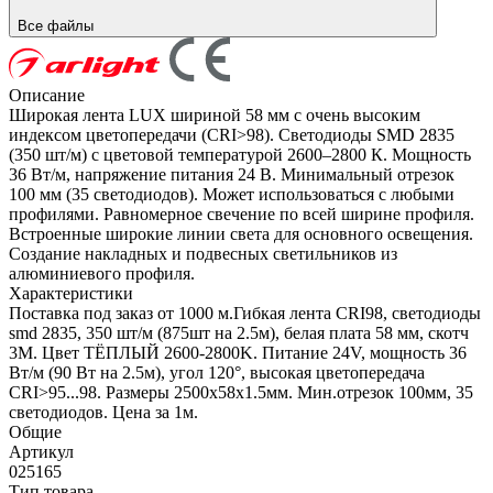
Все файлы
Описание
Широкая лента LUX шириной 58 мм с очень высоким
индексом цветопередачи (CRI>98). Светодиоды SMD 2835
(350 шт/м) с цветовой температурой 2600–2800 К. Мощность
36 Вт/м, напряжение питания 24 В. Минимальный отрезок
100 мм (35 светодиодов). Может использоваться с любыми
профилями. Равномерное свечение по всей ширине профиля.
Встроенные широкие линии света для основного освещения.
Создание накладных и подвесных светильников из
алюминиевого профиля.
Характеристики
Поставка под заказ от 1000 м.Гибкая лента CRI98, светодиоды
smd 2835, 350 шт/м (875шт на 2.5м), белая плата 58 мм, скотч
3М. Цвет ТЁПЛЫЙ 2600-2800K. Питание 24V, мощность 36
Вт/м (90 Вт на 2.5м), угол 120°, высокая цветопередача
CRI>95...98. Размеры 2500х58x1.5мм. Мин.отрезок 100мм, 35
светодиодов. Цена за 1м.
Общие
Артикул
025165
Тип товара