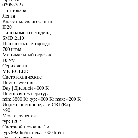
029687(2)
Тип товара
Лента
Класс пылевлагозащиты
IP20
Типоразмер светодиода
SMD 2110
Плотность светодиодов
700 шт/м
Минимальный отрезок
10 мм
Серия ленты
MICROLED
Светотехнические
Цвет свечения
Day | Дневной 4000 K
Цветовая температура
min: 3800 K; typ: 4000 K; max: 4200 K
Индекс цветопередачи CRI (Ra)
>90
Угол излучения
typ: 120 °
Световой поток на 1м
typ: 992 lm/m; max: 1000 lm/m
Электрические