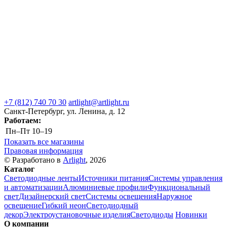
+7 (812) 740 70 30
artlight@artlight.ru
Санкт-Петербург, ул. Ленина, д. 12
Работаем:
Пн–Пт
10–19
Показать все магазины
Правовая информация
© Разработано в
Arlight
, 2026
Каталог
Светодиодные ленты
Источники питания
Системы управления
и автоматизации
Алюминиевые профили
Функциональный
свет
Дизайнерский свет
Системы освещения
Наружное
освещение
Гибкий неон
Светодиодный
декор
Электроустановочные изделия
Светодиоды
Новинки
О компании