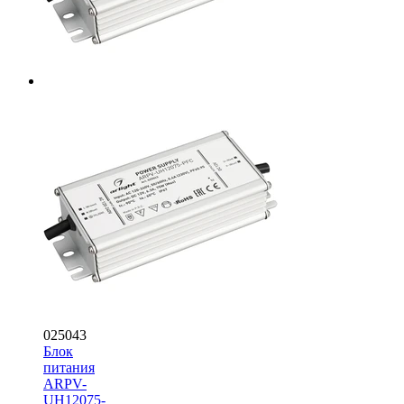
025043
Блок
питания
ARPV-
UH12075-