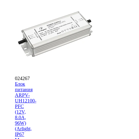
024267
Блок
питания
ARPV-
UH12100-
PFC
(12V,
8.0A,
96W)
(Arlight,
IP67