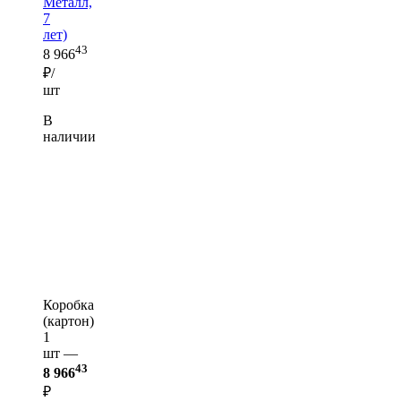
Металл,
7
лет)
43
8 966
₽/
шт
В
наличии
Коробка
(картон)
1
шт —
43
8 966
₽