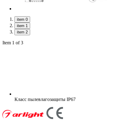
item 0
item 1
item 2
Item 1 of 3
Класс пылевлагозащиты
IP67