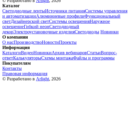
© Разработано в
Arlight
, 2026
Каталог
Светодиодные ленты
Источники питания
Системы управления
и автоматизации
Алюминиевые профили
Функциональный
свет
Дизайнерский свет
Системы освещения
Наружное
освещение
Гибкий неон
Светодиодный
декор
Электроустановочные изделия
Светодиоды
Новинки
О компании
О нас
Производство
Новости
Проекты
Информация
Каталоги
Видео
Новинки
Архив вебинаров
Статьи
Вопрос-
ответ
Калькуляторы
Схемы монтажа
Файлы и программы
Покупателям
Контакты
Правовая информация
© Разработано в
Arlight
, 2026