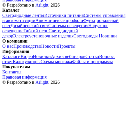
© Разработано в
Arlight
, 2026
Каталог
Светодиодные ленты
Источники питания
Системы управления
и автоматизации
Алюминиевые профили
Функциональный
свет
Дизайнерский свет
Системы освещения
Наружное
освещение
Гибкий неон
Светодиодный
декор
Электроустановочные изделия
Светодиоды
Новинки
О компании
О нас
Производство
Новости
Проекты
Информация
Каталоги
Видео
Новинки
Архив вебинаров
Статьи
Вопрос-
ответ
Калькуляторы
Схемы монтажа
Файлы и программы
Покупателям
Контакты
Правовая информация
© Разработано в
Arlight
, 2026