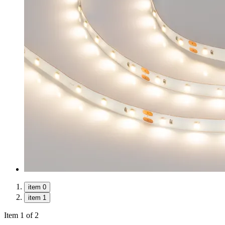
item 0
item 1
Item 1 of 2