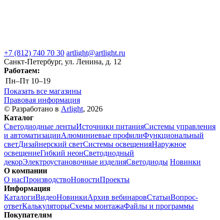
+7 (812) 740 70 30
artlight@artlight.ru
Санкт-Петербург, ул. Ленина, д. 12
Работаем:
Пн–Пт
10–19
Показать все магазины
Правовая информация
© Разработано в
Arlight
, 2026
Каталог
Светодиодные ленты
Источники питания
Системы управления
и автоматизации
Алюминиевые профили
Функциональный
свет
Дизайнерский свет
Системы освещения
Наружное
освещение
Гибкий неон
Светодиодный
декор
Электроустановочные изделия
Светодиоды
Новинки
О компании
О нас
Производство
Новости
Проекты
Информация
Каталоги
Видео
Новинки
Архив вебинаров
Статьи
Вопрос-
ответ
Калькуляторы
Схемы монтажа
Файлы и программы
Покупателям