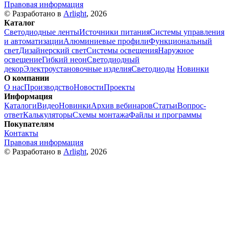
Правовая информация
© Разработано в
Arlight
, 2026
Каталог
Светодиодные ленты
Источники питания
Системы управления
и автоматизации
Алюминиевые профили
Функциональный
свет
Дизайнерский свет
Системы освещения
Наружное
освещение
Гибкий неон
Светодиодный
декор
Электроустановочные изделия
Светодиоды
Новинки
О компании
О нас
Производство
Новости
Проекты
Информация
Каталоги
Видео
Новинки
Архив вебинаров
Статьи
Вопрос-
ответ
Калькуляторы
Схемы монтажа
Файлы и программы
Покупателям
Контакты
Правовая информация
© Разработано в
Arlight
, 2026