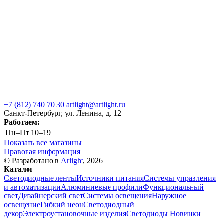
+7 (812) 740 70 30
artlight@artlight.ru
Санкт-Петербург, ул. Ленина, д. 12
Работаем:
Пн–Пт
10–19
Показать все магазины
Правовая информация
© Разработано в
Arlight
, 2026
Каталог
Светодиодные ленты
Источники питания
Системы управления
и автоматизации
Алюминиевые профили
Функциональный
свет
Дизайнерский свет
Системы освещения
Наружное
освещение
Гибкий неон
Светодиодный
декор
Электроустановочные изделия
Светодиоды
Новинки