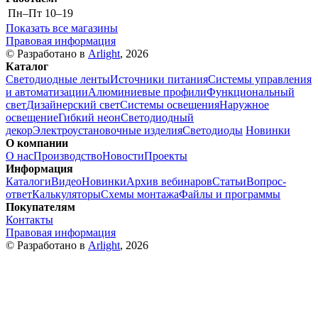
Пн–Пт
10–19
Показать все магазины
Правовая информация
© Разработано в
Arlight
, 2026
Каталог
Светодиодные ленты
Источники питания
Системы управления
и автоматизации
Алюминиевые профили
Функциональный
свет
Дизайнерский свет
Системы освещения
Наружное
освещение
Гибкий неон
Светодиодный
декор
Электроустановочные изделия
Светодиоды
Новинки
О компании
О нас
Производство
Новости
Проекты
Информация
Каталоги
Видео
Новинки
Архив вебинаров
Статьи
Вопрос-
ответ
Калькуляторы
Схемы монтажа
Файлы и программы
Покупателям
Контакты
Правовая информация
© Разработано в
Arlight
, 2026