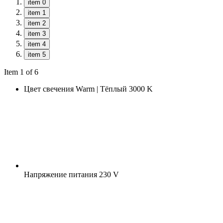
item 0
item 1
item 2
item 3
item 4
item 5
Item 1 of 6
Цвет свечения
Warm | Тёплый 3000 K
Напряжение питания
230 V