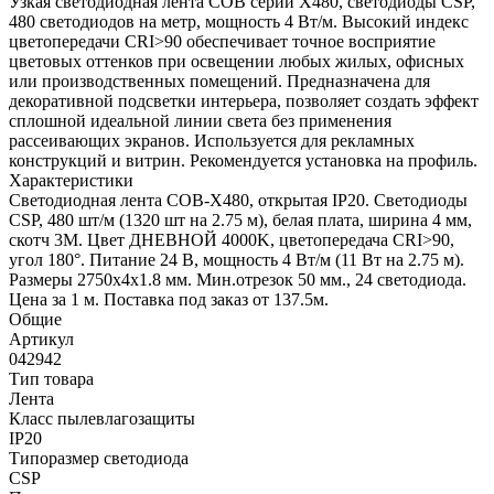
Узкая светодиодная лента COB серии X480, светодиоды CSP,
480 светодиодов на метр, мощность 4 Вт/м. Высокий индекс
цветопередачи CRI>90 обеспечивает точное восприятие
цветовых оттенков при освещении любых жилых, офисных
или производственных помещений. Предназначена для
декоративной подсветки интерьера, позволяет создать эффект
сплошной идеальной линии света без применения
рассеивающих экранов. Используется для рекламных
конструкций и витрин. Рекомендуется установка на профиль.
Характеристики
Светодиодная лента COB-X480, открытая IP20. Светодиоды
CSP, 480 шт/м (1320 шт на 2.75 м), белая плата, ширина 4 мм,
скотч 3М. Цвет ДНЕВНОЙ 4000K, цветопередача CRI>90,
угол 180°. Питание 24 В, мощность 4 Вт/м (11 Вт на 2.75 м).
Размеры 2750х4х1.8 мм. Мин.отрезок 50 мм., 24 светодиода.
Цена за 1 м. Поставка под заказ от 137.5м.
Общие
Артикул
042942
Тип товара
Лента
Класс пылевлагозащиты
IP20
Типоразмер светодиода
CSP