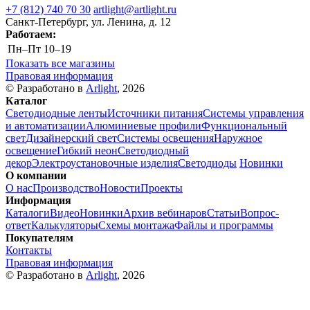
+7 (812) 740 70 30
artlight@artlight.ru
Санкт-Петербург, ул. Ленина, д. 12
Работаем:
Пн–Пт
10–19
Показать все магазины
Правовая информация
© Разработано в
Arlight
, 2026
Каталог
Светодиодные ленты
Источники питания
Системы управления
и автоматизации
Алюминиевые профили
Функциональный
свет
Дизайнерский свет
Системы освещения
Наружное
освещение
Гибкий неон
Светодиодный
декор
Электроустановочные изделия
Светодиоды
Новинки
О компании
О нас
Производство
Новости
Проекты
Информация
Каталоги
Видео
Новинки
Архив вебинаров
Статьи
Вопрос-
ответ
Калькуляторы
Схемы монтажа
Файлы и программы
Покупателям
Контакты
Правовая информация
© Разработано в
Arlight
, 2026