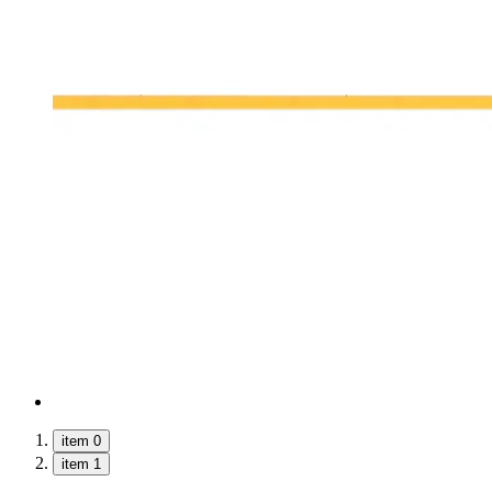
item 0
item 1