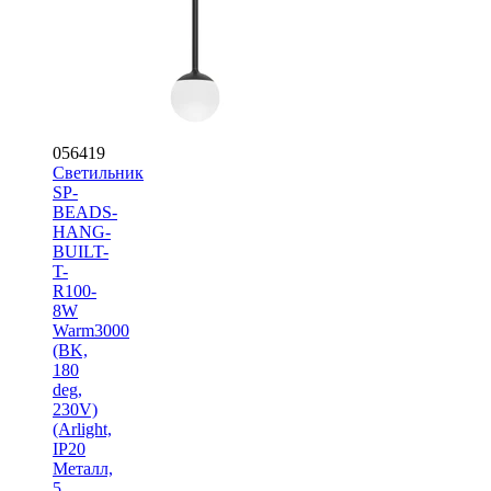
056419
Светильник
SP-
BEADS-
HANG-
BUILT-
T-
R100-
8W
Warm3000
(BK,
180
deg,
230V)
(Arlight,
IP20
Металл,
5