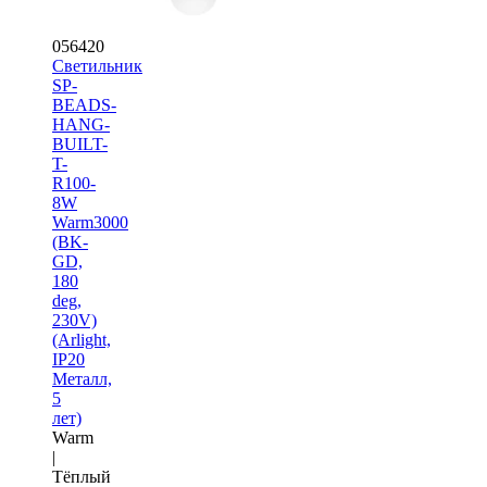
056420
Светильник
SP-
BEADS-
HANG-
BUILT-
T-
R100-
8W
Warm3000
(BK-
GD,
180
deg,
230V)
(Arlight,
IP20
Металл,
5
лет)
Warm
|
Тёплый