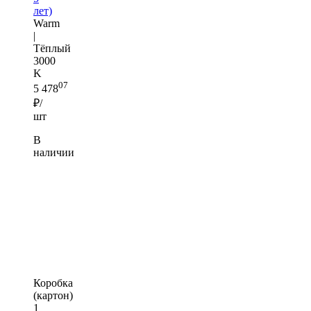
лет)
Warm
|
Тёплый
3000
K
07
5 478
₽/
шт
В
наличии
Коробка
(картон)
1