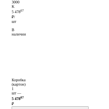
3000
K
07
5 478
₽/
шт
В
наличии
Коробка
(картон)
1
шт —
07
5 478
₽