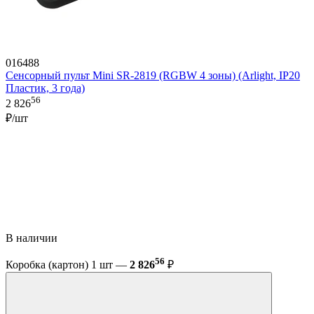
016488
Сенсорный пульт Mini SR-2819 (RGBW 4 зоны) (Arlight, IP20
Пластик, 3 года)
56
2 826
₽/шт
В наличии
56
Коробка (картон) 1 шт —
2 826
₽