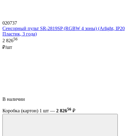
020737
Сенсорный пульт SR-2819SP (RGBW 4 зоны) (Arlight, IP20
Пластик, 3 года)
56
2 826
₽/шт
В наличии
56
Коробка (картон) 1 шт —
2 826
₽