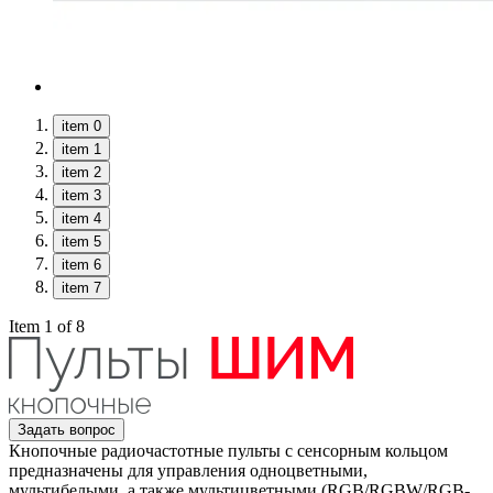
item 0
item 1
item 2
item 3
item 4
item 5
item 6
item 7
Item 1 of 8
Задать вопрос
Кнопочные радиочастотные пульты с сенсорным кольцом
предназначены для управления одноцветными,
мультибелыми, а также мультицветными (RGB/RGBW/RGB-