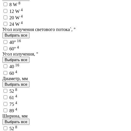
8
8 W
4
12 W
4
20 W
4
24 W
Угол излучения светового потока`, °
Выбрать все
16
40°
4
60°
Угол излучения, °
Выбрать все
16
40
4
60
Диаметр, мм
Выбрать все
8
52
4
61
4
75
4
89
Ширина, мм
Выбрать все
8
52