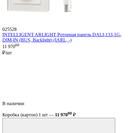
025528
INTELLIGENT ARLIGHT Роторная панель DALI-133-1G-
DIM-IN (BUS, Backlight) (IARL, -)
00
11 970
₽/шт
В наличии
00
Коробка (картон) 1 шт —
11 970
₽