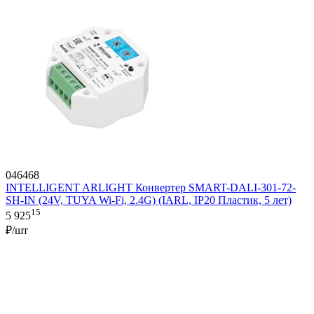
046468
INTELLIGENT ARLIGHT Конвертер SMART-DALI-301-72-
SH-IN (24V, TUYA Wi-Fi, 2.4G) (IARL, IP20 Пластик, 5 лет)
15
5 925
₽/шт