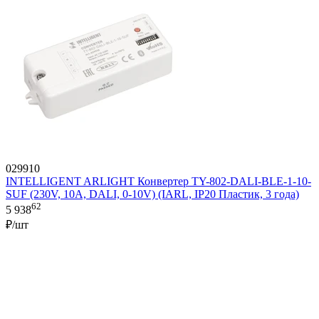
029910
INTELLIGENT ARLIGHT Конвертер TY-802-DALI-BLE-1-10-
SUF (230V, 10A, DALI, 0-10V) (IARL, IP20 Пластик, 3 года)
62
5 938
₽/шт