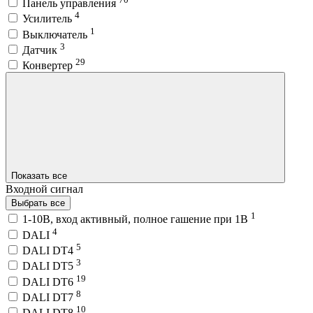
Панель управления
4
Усилитель
1
Выключатель
3
Датчик
29
Конвертер
Показать все
Входной сигнал
Выбрать все
1
1-10В, вход активный, полное гашение при 1В
4
DALI
5
DALI DT4
3
DALI DT5
19
DALI DT6
8
DALI DT7
10
DALI DT8