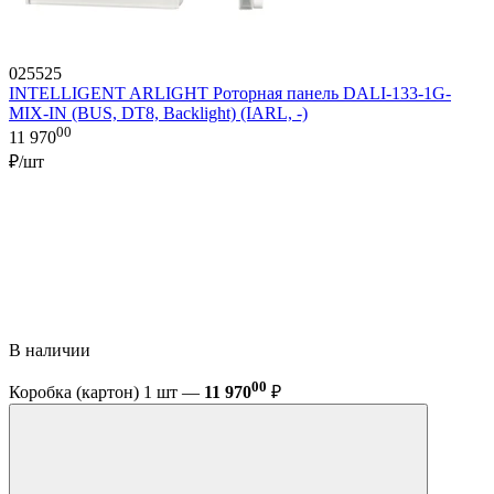
025525
INTELLIGENT ARLIGHT Роторная панель DALI-133-1G-
MIX-IN (BUS, DT8, Backlight) (IARL, -)
00
11 970
₽/шт
В наличии
00
Коробка (картон) 1 шт —
11 970
₽