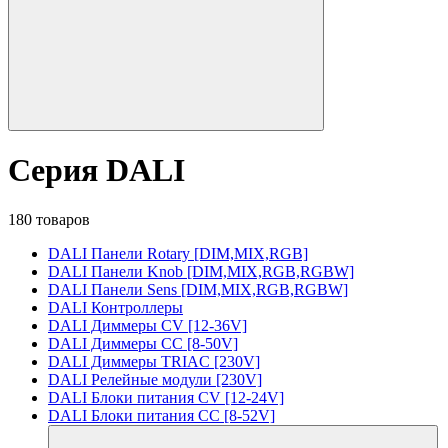
Серия DALI
180 товаров
DALI Панели Rotary [DIM,MIX,RGB]
DALI Панели Knob [DIM,MIX,RGB,RGBW]
DALI Панели Sens [DIM,MIX,RGB,RGBW]
DALI Контроллеры
DALI Диммеры CV [12-36V]
DALI Диммеры CC [8-50V]
DALI Диммеры TRIAC [230V]
DALI Релейные модули [230V]
DALI Блоки питания CV [12-24V]
DALI Блоки питания CC [8-52V]