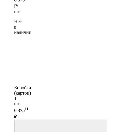
₽/
шт
Нет
в
наличии
Коробка
(картон)
1
шт —
11
6 375
₽