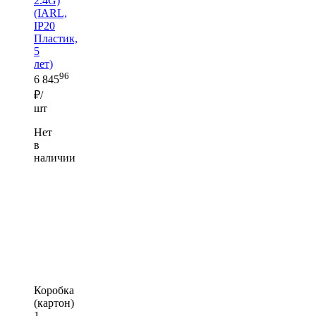
2.4G)
(IARL,
IP20
Пластик,
5
лет)
96
6 845
₽/
шт
Нет
в
наличии
Коробка
(картон)
1