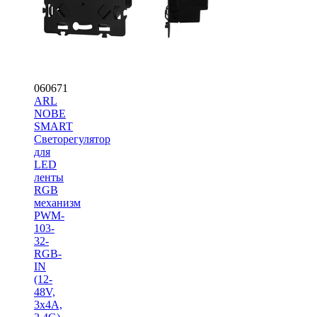
060671
ARL
NOBE
SMART
Светорегулятор
для
LED
ленты
RGB
механизм
PWM-
103-
32-
RGB-
IN
(12-
48V,
3x4A,