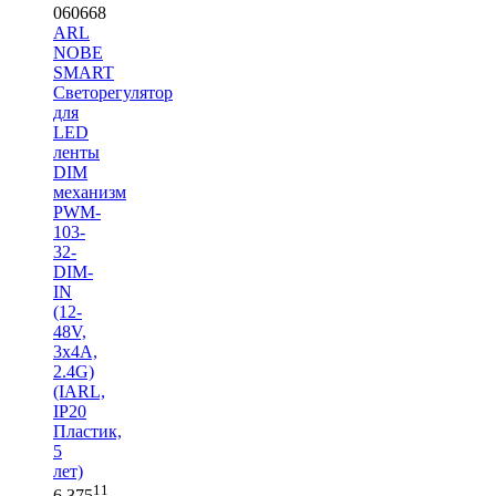
060668
ARL
NOBE
SMART
Светорегулятор
для
LED
ленты
DIM
механизм
PWM-
103-
32-
DIM-
IN
(12-
48V,
3х4A,
2.4G)
(IARL,
IP20
Пластик,
5
лет)
11
6 375