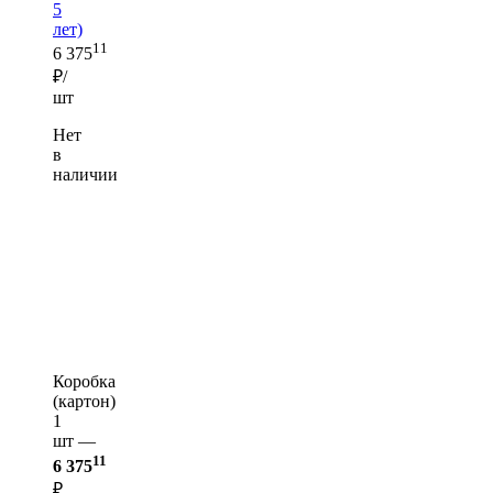
5
лет)
11
6 375
₽/
шт
Нет
в
наличии
Коробка
(картон)
1
шт —
11
6 375
₽