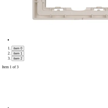
item 0
item 1
item 2
Item 1 of 3