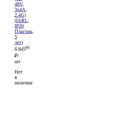
48V,
3x4A,
2.4G)
(IARL,
IP20
Пластик,
5
лет)
96
6 845
₽/
шт
Нет
в
наличии