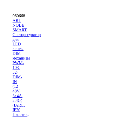
060668
ARL
NOBE
SMART
Светорегулятор
для
LED
ленты
DIM
механизм
PWM-
103-
32-
DIM-
IN
(12-
48V,
3х4A,
2.4G)
(IARL,
IP20
Пластик,