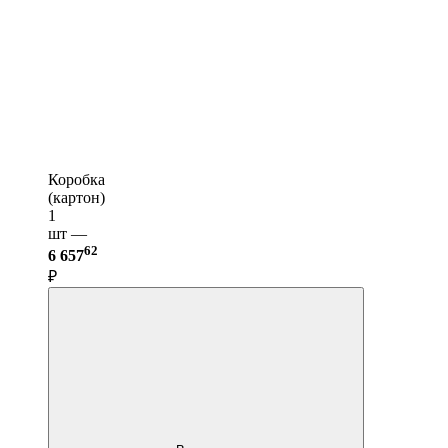
Коробка
(картон)
1
шт —
62
6 657
₽