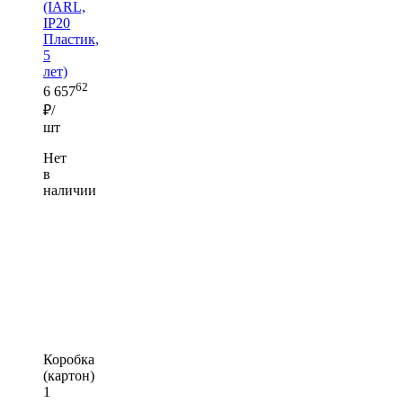
(IARL,
IP20
Пластик,
5
лет)
62
6 657
₽/
шт
Нет
в
наличии
Коробка
(картон)
1