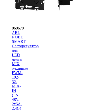
060670
ARL
NOBE
SMART
Светорегулятор
для
LED
ленты
MIX
механизм
PWM-
102-
32-
MIX-
IN
(12-
48V,
2x5A,
2.4G)