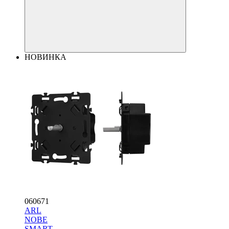
НОВИНКА
060671
ARL
NOBE
SMART