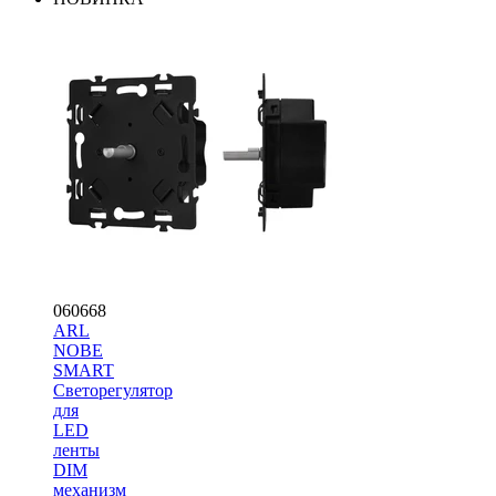
060668
ARL
NOBE
SMART
Светорегулятор
для
LED
ленты
DIM
механизм