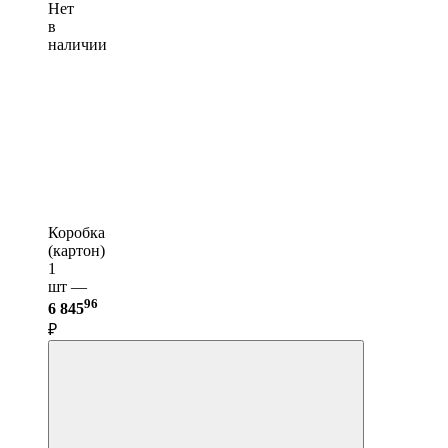
Нет
в
наличии
Коробка
(картон)
1
шт —
96
6 845
₽