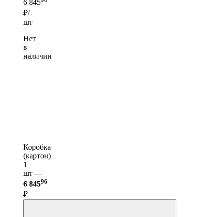
6 845
₽/
шт
Нет
в
наличии
Коробка
(картон)
1
шт —
96
6 845
₽