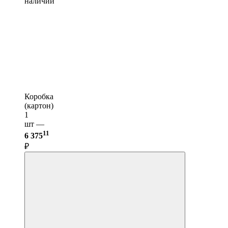
наличии
Коробка
(картон)
1
шт —
11
6 375
₽