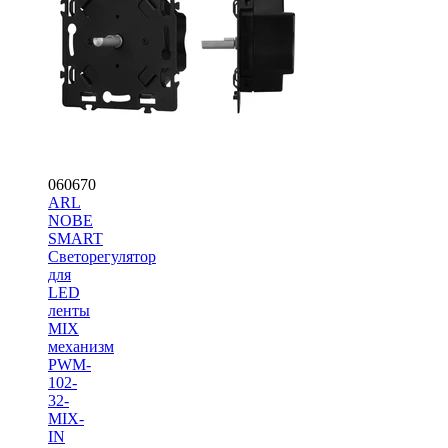
060670
ARL
NOBE
SMART
Светорегулятор
для
LED
ленты
MIX
механизм
PWM-
102-
32-
MIX-
IN