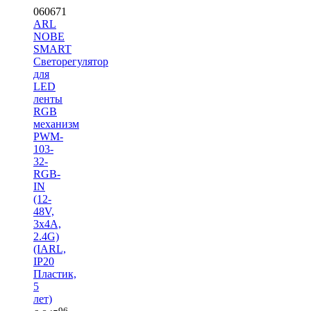
060671
ARL
NOBE
SMART
Светорегулятор
для
LED
ленты
RGB
механизм
PWM-
103-
32-
RGB-
IN
(12-
48V,
3x4A,
2.4G)
(IARL,
IP20
Пластик,
5
лет)
96