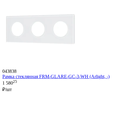
043838
Рамка стеклянная FRM-GLARE-GC-3-WH (Arlight, -)
25
1 580
₽/шт