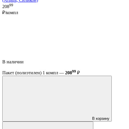
(Arlight, Силикон)
99
208
₽/компл
В наличии
99
Пакет (полиэтилен) 1 компл —
208
₽
В корзину