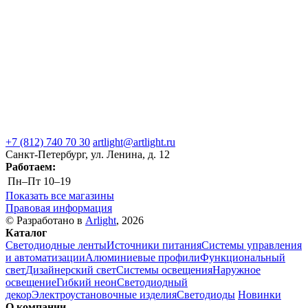
+7 (812) 740 70 30
artlight@artlight.ru
Санкт-Петербург, ул. Ленина, д. 12
Работаем:
Пн–Пт
10–19
Показать все магазины
Правовая информация
© Разработано в
Arlight
, 2026
Каталог
Светодиодные ленты
Источники питания
Системы управления
и автоматизации
Алюминиевые профили
Функциональный
свет
Дизайнерский свет
Системы освещения
Наружное
освещение
Гибкий неон
Светодиодный
декор
Электроустановочные изделия
Светодиоды
Новинки
О компании