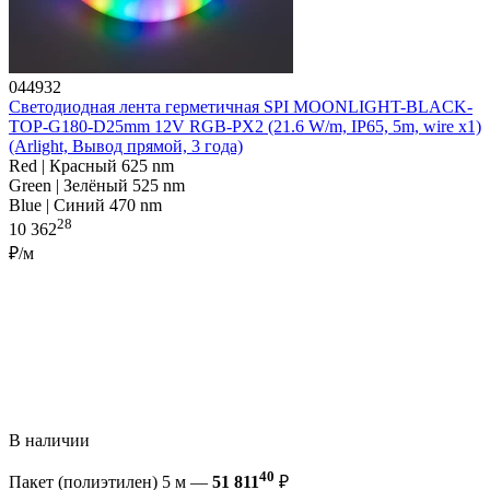
044932
Светодиодная лента герметичная SPI MOONLIGHT-BLACK-
TOP-G180-D25mm 12V RGB-PX2 (21.6 W/m, IP65, 5m, wire x1)
(Arlight, Вывод прямой, 3 года)
Red | Красный 625 nm
Green | Зелёный 525 nm
Blue | Синий 470 nm
28
10 362
₽/м
В наличии
40
Пакет (полиэтилен) 5 м —
51 811
₽