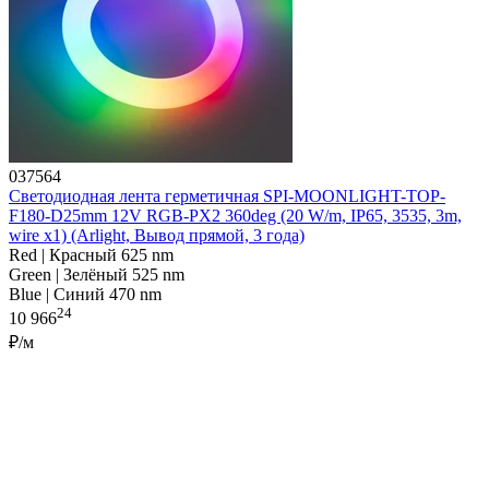
037564
Светодиодная лента герметичная SPI-MOONLIGHT-TOP-
F180-D25mm 12V RGB-PX2 360deg (20 W/m, IP65, 3535, 3m,
wire x1) (Arlight, Вывод прямой, 3 года)
Red | Красный 625 nm
Green | Зелёный 525 nm
Blue | Синий 470 nm
24
10 966
₽/м