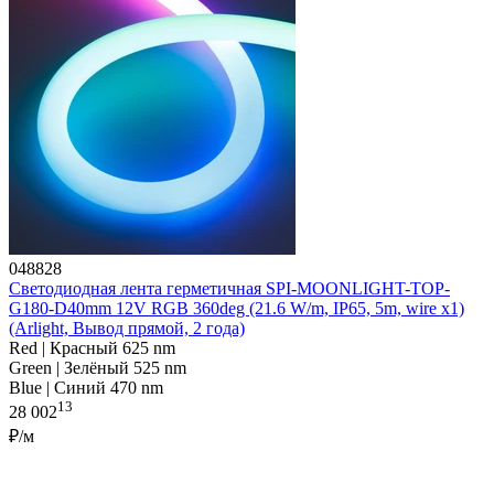
048828
Светодиодная лента герметичная SPI-MOONLIGHT-TOP-
G180-D40mm 12V RGB 360deg (21.6 W/m, IP65, 5m, wire x1)
(Arlight, Вывод прямой, 2 года)
Red | Красный 625 nm
Green | Зелёный 525 nm
Blue | Синий 470 nm
13
28 002
₽/м