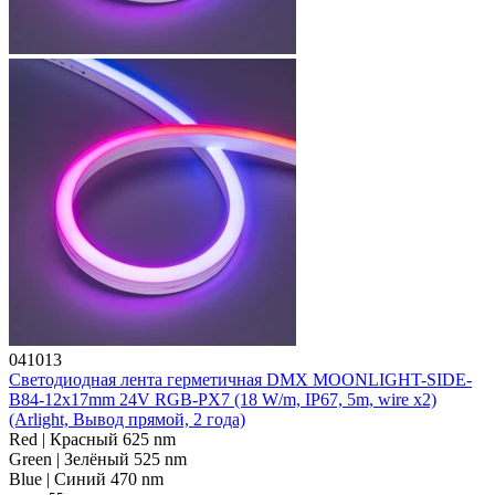
041013
Светодиодная лента герметичная DMX MOONLIGHT-SIDE-
B84-12x17mm 24V RGB-PX7 (18 W/m, IP67, 5m, wire x2)
(Arlight, Вывод прямой, 2 года)
Red | Красный 625 nm
Green | Зелёный 525 nm
Blue | Синий 470 nm