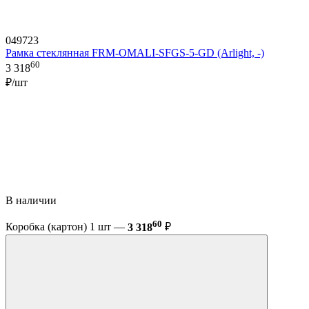
049723
Рамка стеклянная FRM-OMALI-SFGS-5-GD (Arlight, -)
60
3 318
₽/шт
В наличии
60
Коробка (картон) 1 шт —
3 318
₽