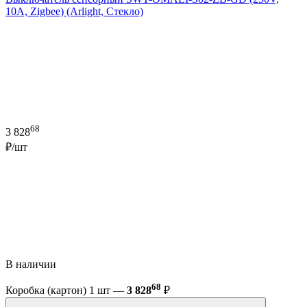
10A, Zigbee) (Arlight, Стекло)
68
3 828
₽/шт
В наличии
68
Коробка (картон) 1 шт —
3 828
₽