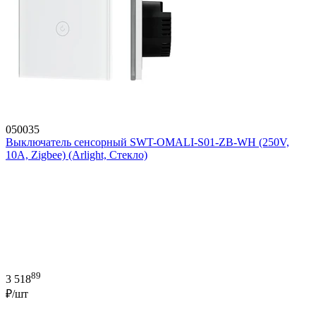
050035
Выключатель сенсорный SWT-OMALI-S01-ZB-WH (250V,
10A, Zigbee) (Arlight, Стекло)
89
3 518
₽/шт