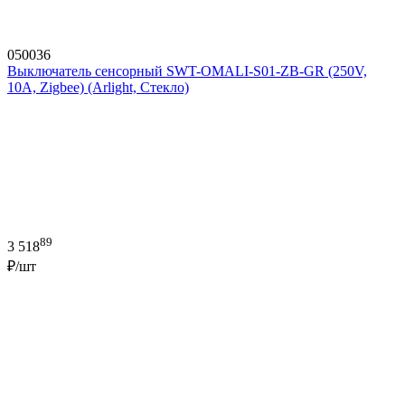
050036
Выключатель сенсорный SWT-OMALI-S01-ZB-GR (250V,
10A, Zigbee) (Arlight, Стекло)
89
3 518
₽/шт