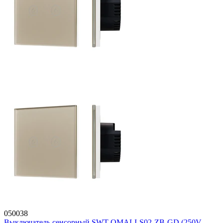
050038
Выключатель сенсорный SWT-OMALI-S02-ZB-GD (250V,