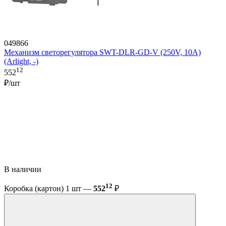
049866
Механизм светорегулятора SWT-DLR-GD-V (250V, 10A)
(Arlight, -)
12
552
₽/шт
В наличии
12
Коробка (картон) 1 шт —
552
₽