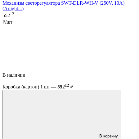
Механизм светорегулятора SWT-DLR-WH-V (250V, 10A)
(Arlight, -)
12
552
₽/шт
В наличии
12
Коробка (картон) 1 шт —
552
₽
В корзину