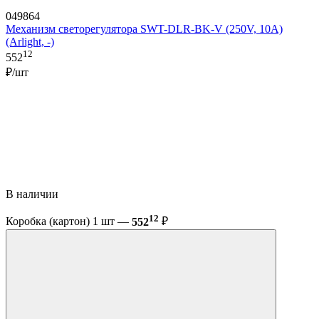
049864
Механизм светорегулятора SWT-DLR-BK-V (250V, 10A)
(Arlight, -)
12
552
₽/шт
В наличии
12
Коробка (картон) 1 шт —
552
₽