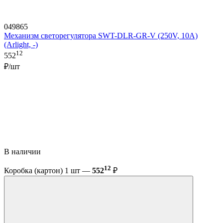
049865
Механизм светорегулятора SWT-DLR-GR-V (250V, 10A)
(Arlight, -)
12
552
₽/шт
В наличии
12
Коробка (картон) 1 шт —
552
₽