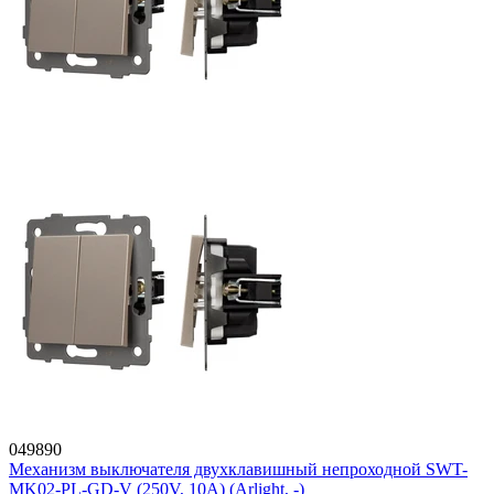
049890
Механизм выключателя двухклавишный непроходной SWT-
MK02-PL-GD-V (250V, 10A) (Arlight, -)