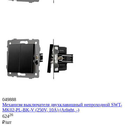
049888
Механизм выключателя двухклавишный непроходной SWT-
MK02-PL-BK-V (250V, 10A) (Arlight, -)
26
624
₽/шт