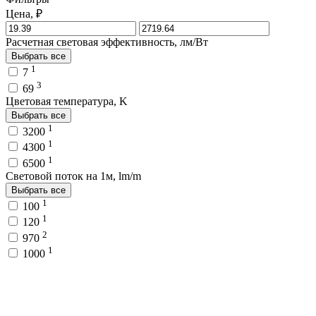
Цена, ₽
Расчетная световая эффективность, лм/Вт
Выбрать все
1
7
3
69
Цветовая температура, K
Выбрать все
1
3200
1
4300
1
6500
Световой поток на 1м, lm/m
Выбрать все
1
100
1
120
2
970
1
1000