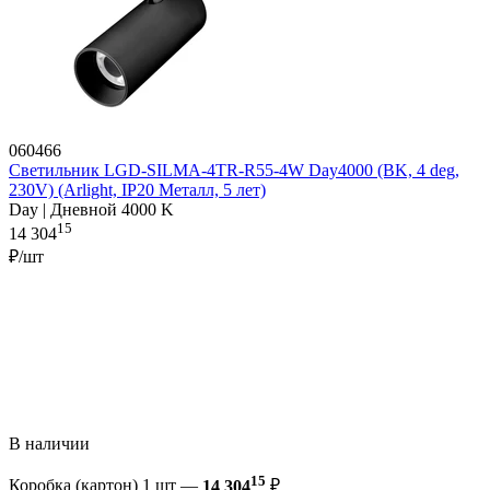
060466
Светильник LGD-SILMA-4TR-R55-4W Day4000 (BK, 4 deg,
230V) (Arlight, IP20 Металл, 5 лет)
Day | Дневной 4000 K
15
14 304
₽/шт
В наличии
15
Коробка (картон) 1 шт —
14 304
₽