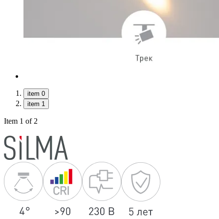
item 0
item 1
Item 1 of 2