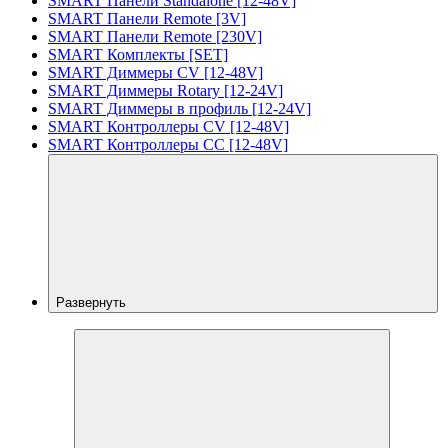
SMART Панели Standalone [12-48V]
SMART Панели Remote [3V]
SMART Панели Remote [230V]
SMART Комплекты [SET]
SMART Диммеры CV [12-48V]
SMART Диммеры Rotary [12-24V]
SMART Диммеры в профиль [12-24V]
SMART Контроллеры CV [12-48V]
SMART Контроллеры CC [12-48V]
Развернуть