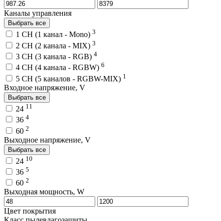
Каналы управления
Выбрать все
3
1 CH (1 канал - Mono)
3
2 CH (2 канала - MIX)
4
3 CH (3 канала - RGB)
6
4 CH (4 канала - RGBW)
1
5 CH (5 каналов - RGBW-MIX)
Входное напряжение, V
Выбрать все
11
24
4
36
2
60
Выходное напряжение, V
Выбрать все
10
24
5
36
2
60
Выходная мощность, W
Цвет покрытия
Класс пылевлагозащиты