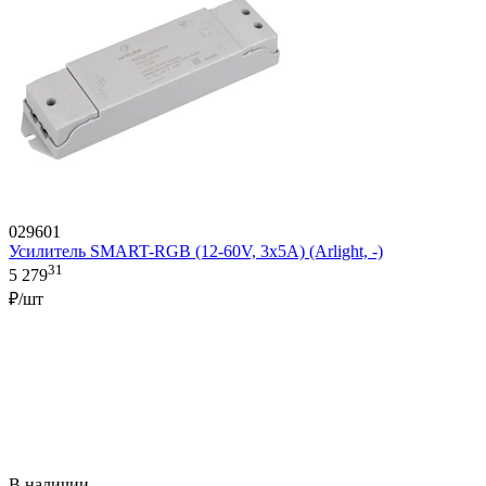
029601
Усилитель SMART-RGB (12-60V, 3x5A) (Arlight, -)
31
5 279
₽/шт
В наличии