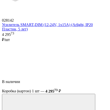
028142
Усилитель SMART-DIM (12-24V, 1x15A) (Arlight, IP20
Пластик, 5 лет)
73
4 295
₽/шт
В наличии
73
Коробка (картон) 1 шт —
4 295
₽