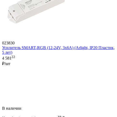
023830
Усилитель SMART-RGB (12-24V, 3x6A) (Arlight, IP20 Пластик,
5 лет)
22
4 581
₽/шт
В наличии
22