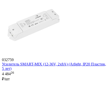
032759
Усилитель SMART-MIX (12-36V, 2x8A) (Arlight, IP20 Пластик,
5 лет)
26
4 484
₽/шт