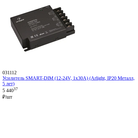
031112
Усилитель SMART-DIM (12-24V, 1x30A) (Arlight, IP20 Металл,
5 лет)
37
5 440
₽/шт