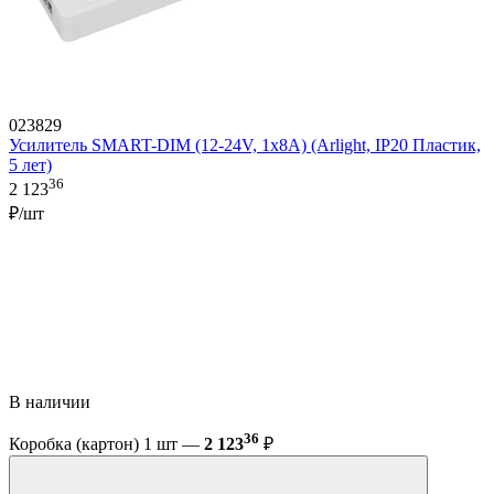
023829
Усилитель SMART-DIM (12-24V, 1x8A) (Arlight, IP20 Пластик,
5 лет)
36
2 123
₽/шт
В наличии
36
Коробка (картон) 1 шт —
2 123
₽