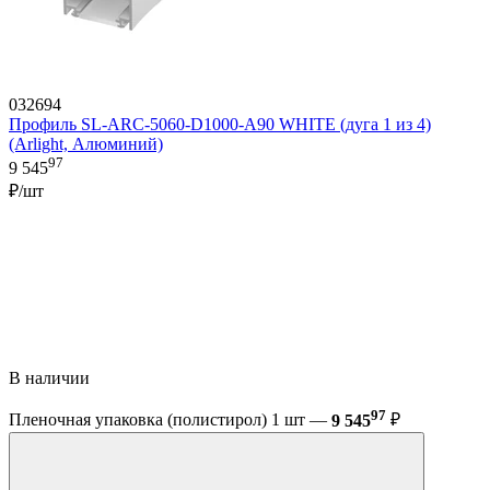
032694
Профиль SL-ARC-5060-D1000-A90 WHITE (дуга 1 из 4)
(Arlight, Алюминий)
97
9 545
₽/шт
В наличии
97
Пленочная упаковка (полистирол) 1 шт —
9 545
₽