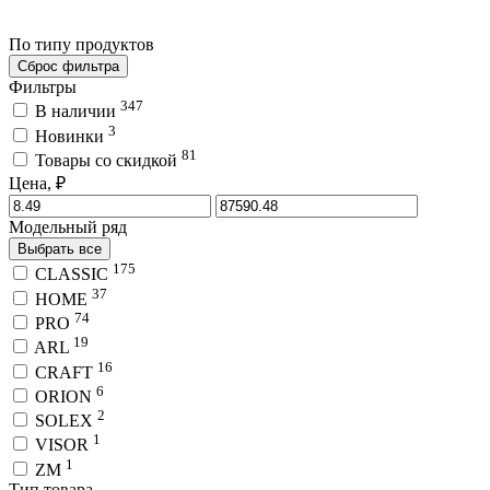
По типу продуктов
Сброс фильтра
Фильтры
347
В наличии
3
Новинки
81
Товары со скидкой
Цена, ₽
Модельный ряд
Выбрать все
175
CLASSIC
37
HOME
74
PRO
19
ARL
16
CRAFT
6
ORION
2
SOLEX
1
VISOR
1
ZM
Тип товара