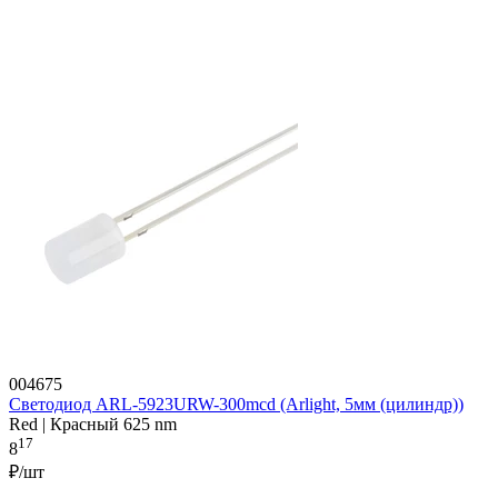
004675
Светодиод ARL-5923URW-300mcd (Arlight, 5мм (цилиндр))
Red | Красный 625 nm
17
8
₽/шт