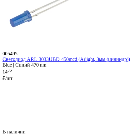
005495
Светодиод ARL-3033UBD-450mcd (Arlight, 3мм (цилиндр))
Blue | Синий 470 nm
36
14
₽/шт
В наличии