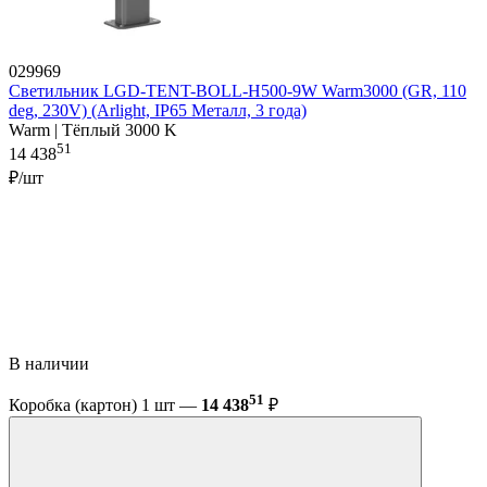
029969
Светильник LGD-TENT-BOLL-H500-9W Warm3000 (GR, 110
deg, 230V) (Arlight, IP65 Металл, 3 года)
Warm | Тёплый 3000 K
51
14 438
₽/шт
В наличии
51
Коробка (картон) 1 шт —
14 438
₽