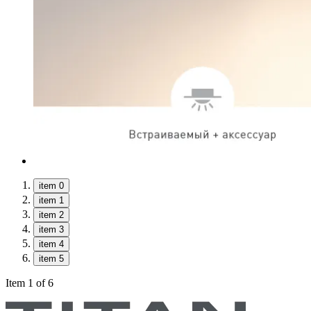
item 0
item 1
item 2
item 3
item 4
item 5
Item 1 of 6